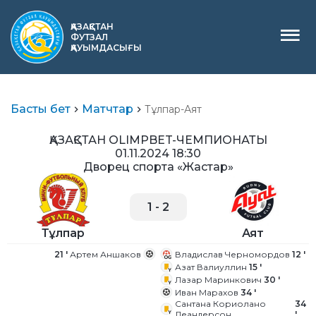
ҚАЗАҚСТАН
ФУТЗАЛ
ҚАУЫМДАСЫҒЫ
Басты бет
Матчтар
Тұлпар-Аят
ҚАЗАҚСТАН OLIMPBET-ЧЕМПИОНАТЫ
01.11.2024 18:30
Дворец спорта «Жастар»
1
-
2
Қазақша
Тұлпар
Аят
21 '
Артем Аншаков
Владислав Черномордов
12 '
Азат Валиуллин
15 '
Лазар Маринкович
30 '
Иван Марахов
34 '
Сантана Кориолано
34
Леандерсон
'