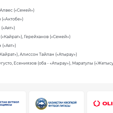
 Алвес («Семей»)
 («Актобе»)
(«Аят»)
 («Кайрат»), Герейханов («Семей»)
 («Аят»)
«Кайрат»), Алиссон Тайлан («Атырау»)
угусто, Есениязов (оба - «Атырау»), Маратулы («Жетысу