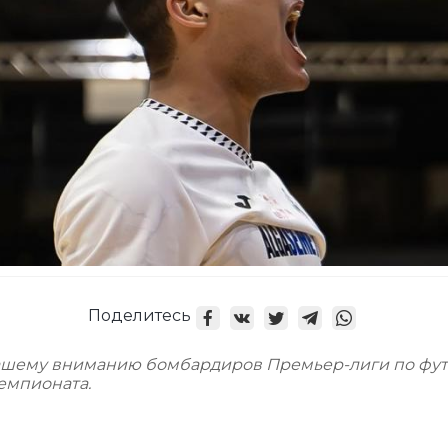
Поделитесь
ашему вниманию бомбардиров Премьер-лиги по фут
емпионата.