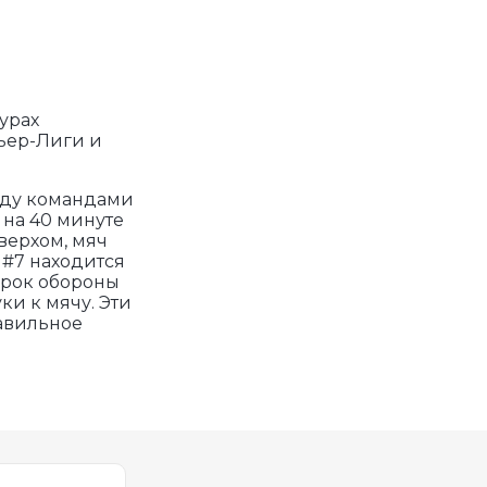
урах
ьер-Лиги и
ежду командами
а на 40 минуте
верхом, мяч
" #7 находится
грок обороны
ки к мячу. Эти
равильное