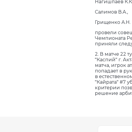
Нагишпаев К.К.
Салимов В.А.,
Грищенко А.Н.
провели совещ
Чемпионата Ре
приняли след
2. В матче 22
"Каспий" г. Ак
матча, игрок 
попадает в рук
в естественно
"Кайрата" #7 у
критерии позв
решение арби