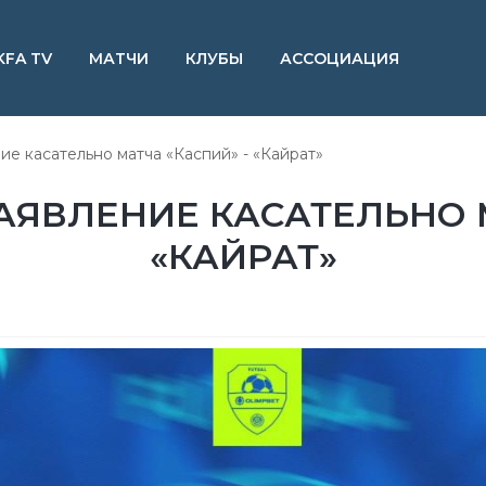
KFA TV
МАТЧИ
КЛУБЫ
АССОЦИАЦИЯ
е касательно матча «Каспий» - «Кайрат»
ЯВЛЕНИЕ КАСАТЕЛЬНО М
«КАЙРАТ»