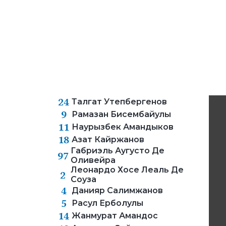
24
Талгат Утепбергенов
9
Рамазан Бисембайулы
11
Наурызбек Амандыков
18
Азат Кайржанов
Габриэль Аугусто Де
97
Оливейра
Леонардо Хосе Леаль Де
2
Соуза
4
Данияр Салимжанов
5
Расул Ерболулы
14
Жанмурат Амандос