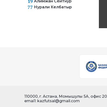
19
Алимжан Сейтнур
77
Нурали Келбатыр
110000, г. Астана, Момышулы 5A, офис 2
emai1: kazfutsal@gmail.com