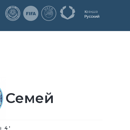
Қазақша
Русский
Семей
в
4 '