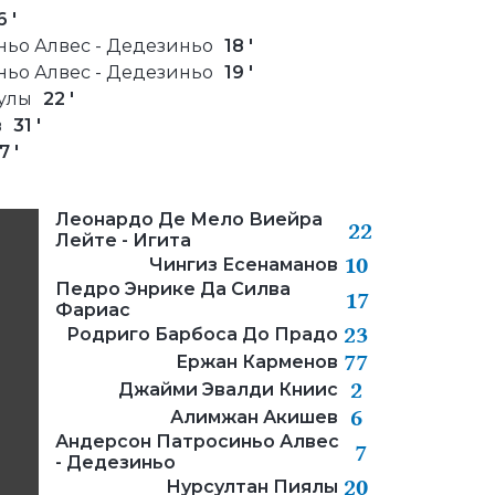
6 '
ьо Алвес - Дедезиньо
18 '
ьо Алвес - Дедезиньо
19 '
улы
22 '
в
31 '
7 '
Леонардо Де Мело Виейра
22
Лейте - Игита
10
Чингиз Есенаманов
Педро Энрике Да Силва
17
Фариас
23
Родриго Барбоса До Прадо
77
Ержан Карменов
2
Джайми Эвалди Книис
6
Алимжан Акишев
Андерсон Патросиньо Алвес
7
- Дедезиньо
20
Нурсултан Пиялы