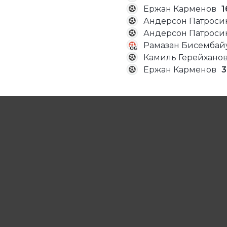
Ержан Карменов
1
Андерсон Патросин
Андерсон Патросин
Рамазан Бисембай
Камиль Герейхано
Ержан Карменов
3