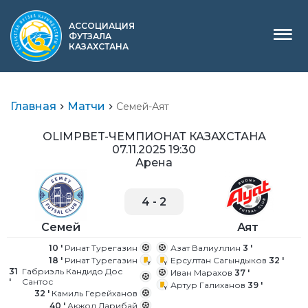
АССОЦИАЦИЯ
ФУТЗАЛА
КАЗАХСТАНА
Главная
Матчи
Семей-Аят
OLIMPBET-ЧЕМПИОНАТ КАЗАХСТАНА
07.11.2025 19:30
Арена
4
-
2
Қазақша
Семей
Аят
10 '
Ринат Турегазин
Азат Валиуллин
3 '
18 '
Ринат Турегазин
Ерсултан Сагындыков
32 '
31
Габриэль Кандидо Дос
Иван Марахов
37 '
'
Сантос
Артур Галиханов
39 '
32 '
Камиль Герейханов
40 '
Акжол Дарибай