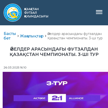
ҚАЗАҚСТАН
ФУТЗАЛ
ҚАУЫМДАСЫҒЫ
Басты
Әйелдер арасындағы футзалдан
Жаңалықтар
бет
Қазақстан чемпионаты. 3-ші тур
ӘЙЕЛДЕР АРАСЫНДАҒЫ ФУТЗАЛДАН
ҚАЗАҚСТАН ЧЕМПИОНАТЫ. 3-ШІ ТУР
26.03.2025 16:10
Қазақша