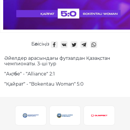
Бөлісіңіз
Әйелдер арасындағы футзалдан Қазақстан
чемпионаты. 3-ші тур
"Ақтөбе" -
"Alliance" 2:1
"Қайрат" -
"Bokentau Woman" 5:0