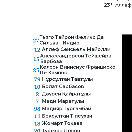
23 '
Аллеф
Тьяго Тайрон Феликс Да
27
Сильва - Индио
12
Аллеф Сенсьель Майолли
Алекссандерсон Тейшейра
15
Барбоза
Келсон Винисиус Франциско
25
Де Кампос
79
Нұрсұлтан Таңатұлы
10
Болат Сарбасов
2
Дәурен Қайратұлы
7
Мәди Маратұлы
98
Мадияр Тұрғамбай
11
Бексултан Тілеухан
18
Жомарт Тоқаев
20
Турехан Досов