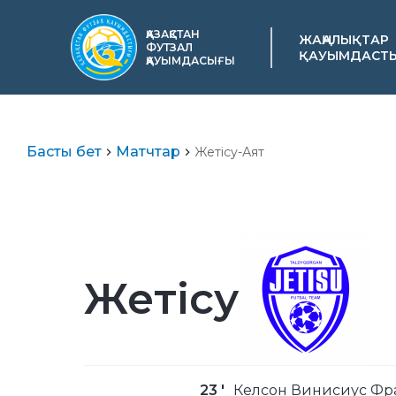
ҚАЗАҚСТАН
ЖАҢАЛЫҚТАР
ФУТЗАЛ
ҚАУЫМДАСТ
ҚАУЫМДАСЫҒЫ
Басты бет
Матчтар
Жетісу-Аят
Жетісу
23 '
Келсон Винисиус Фр