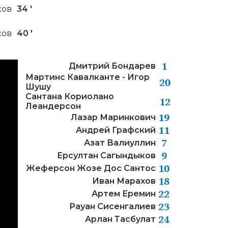
ков
34 '
ков
40 '
1
Дмитрий Бондарев
Мартинс Кавалканте - Игор
20
Шушу
Сантана Кориолано
12
Леандерсон
19
Лазар Маринкович
11
Андрей Графский
7
Азат Валиуллин
9
Ерсултан Сагындыков
10
Жеферсон Жозе Дос Сантос
18
Иван Марахов
22
Артем Еремин
23
Рауан Сисенгалиев
24
Арлан Тасбулат