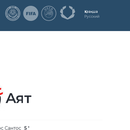
Қазақша
Русский
Аят
с Сантос
5 '