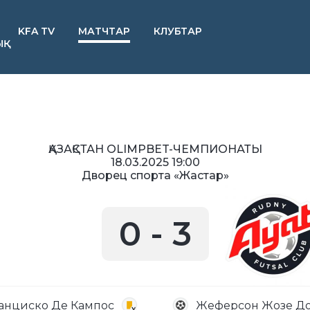
KFA TV
МАТЧТАР
КЛУБТАР
ЫҚ
ҚАЗАҚСТАН OLIMPBET-ЧЕМПИОНАТЫ
18.03.2025 19:00
Дворец спорта «Жастар»
0
-
3
анциско Де Кампос
Жеферсон Жозе До