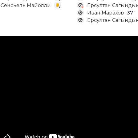
 Сенсьель Майолли
Ерсултан Сагынды
Иван Марахов
37 '
Ерсултан Сагынды