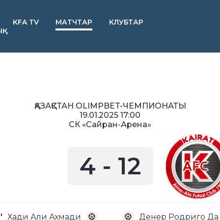
KFA TV
МАТЧТАР
КЛУБТАР
ЫҚ
ҚАЗАҚСТАН OLIMPBET-ЧЕМПИОНАТЫ
19.01.2025 17:00
СК «Сайран-Арена»
4
-
12
'
Хади Али Ахмади
Денер Родриго Да