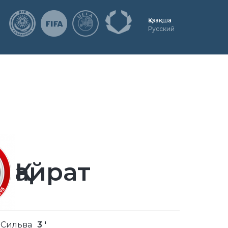
Қазақша
Русский
Қайрат
 Сильва
3 '