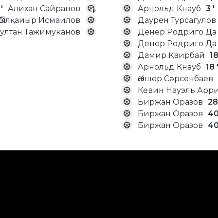
'
Алихан Сайранов
Арнольд Кнауб
3 '
Әбілқаиыр Исмаилов
Даурен Турсагулов
ултан Тажимуканов
Денер Родриго Да
Денер Родриго Да
Дамир Қаирбай
18
Арнольд Кнауб
18 
Әлішер Сәрсенбаев
Кевин Науэль Арри
Биржан Оразов
28
Биржан Оразов
40
Биржан Оразов
40