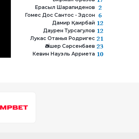
2
Ерасыл Шарапиденов
6
Гомес Дос Сантос - Эдсон
12
Дамир Қаирбай
12
Даурен Турсагулов
21
Лукас Отанья Родригес
23
Әлішер Сәрсенбаев
10
Кевин Науэль Арриета