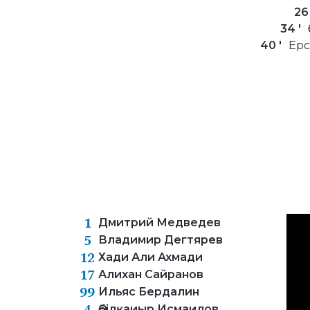
26 
34 '
40 '
Ерс
1
Дмитрий Медведев
5
Владимир Дегтярев
12
Хади Али Ахмади
17
Алихан Сайранов
99
Ильяс Бердалин
4
Әбілқаиыр Исмаилов