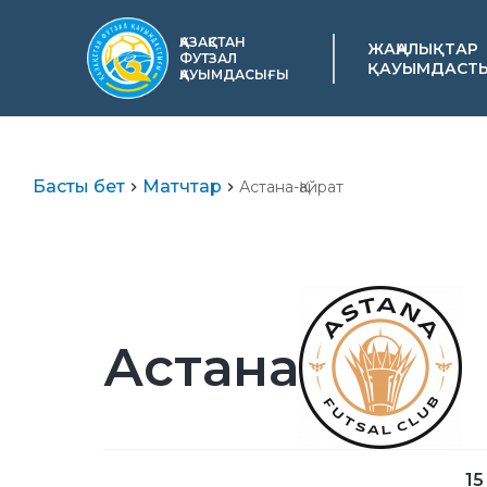
ҚАЗАҚСТАН
ЖАҢАЛЫҚТАР
ФУТЗАЛ
ҚАУЫМДАСТ
ҚАУЫМДАСЫҒЫ
Басты бет
Матчтар
Астана-Қайрат
Астана
15 