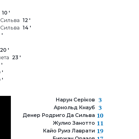
10 '
 Сильва
12 '
 Сильва
14 '
 '
'
20 '
ета
23 '
 '
 '
 '
3
Нарун Серіков
3
Арнольд Кнауб
10
Денер Родриго Да Сильва
11
Жулио Занотто
19
Кайо Руиз Лаврати
17
Биржан Оразов